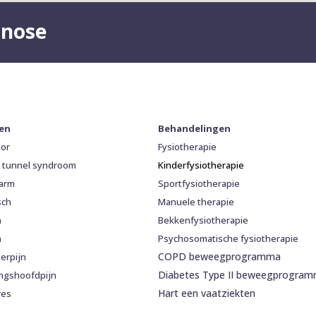
gnose
ten
Behandelingen
oor
Fysiotherapie
l tunnel syndroom
Kinderfysiotherapie
arm
Sportfysiotherapie
sch
Manuele therapie
n
Bekkenfysiotherapie
n
Psychosomatische fysiotherapie
COPD beweegprogramma
erpijn
Diabetes Type II beweegprogra
ngshoofdpijn
Hart een vaatziekten
res