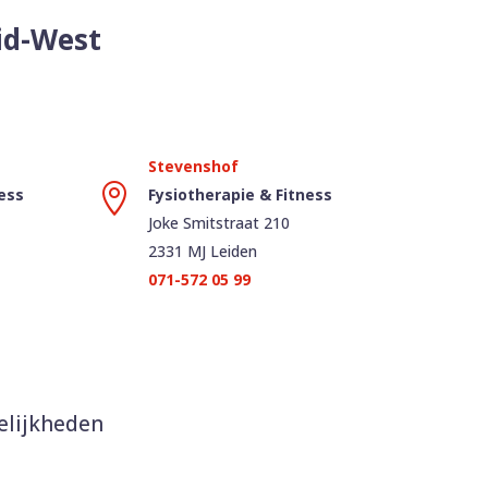
uid-West

ess
Fysiotherapie & Fitness
Joke Smitstraat 210
2331 MJ Leiden
071-572 05 99
elijkheden