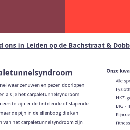
d ons in Leiden op de Bachstraat & Dob
paletunnelsyndroom
Onze kwal
Alle sp
N
unnel waar zenuwen en pezen doorlopen.
Fysioth
N
en als je het carpaletunnelsyndroom
HKZ-ge
N
 eerste zijn er de tintelende of slapende
BIG - 
N
 maar de pijn in de ellenboog die kan
Rijnco
N
n van het carpaletunnelsyndroom zijn
Fitnes
N