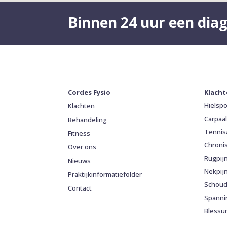
Binnen 24 uur een dia
Cordes Fysio
Klach
Hielsp
Klachten
Carpaa
Behandeling
Tennis
Fitness
Chroni
Over ons
Rugpij
Nieuws
Nekpij
Praktijkinformatiefolder
Schoud
Contact
Spanni
Blessu