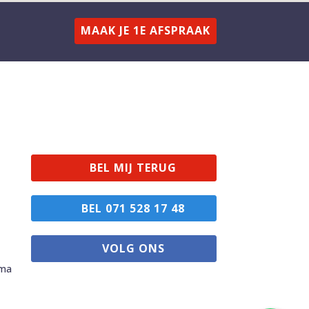
MAAK JE 1E AFSPRAAK
BEL MIJ TERUG
BEL 071 528 17 48
VOLG ONS
mma