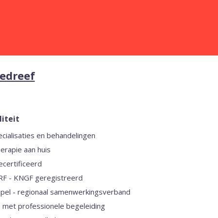
bedreef
iteit
ecialisaties en behandelingen
erapie aan huis
certificeerd
IRF - KNGF geregistreerd
epel - regionaal samenwerkingsverband
s met professionele begeleiding