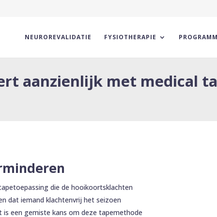
NEUROREVALIDATIE
FYSIOTHERAPIE
PROGRAMM
rt aanzienlijk met medical t
erminderen
tapetoepassing die de hooikoortsklachten
en dat iemand klachtenvrij het seizoen
het is een gemiste kans om deze tapemethode