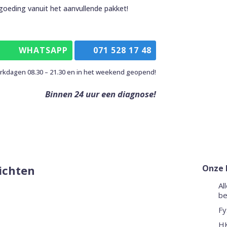
rgoeding vanuit het aanvullende pakket!
WHATSAPP
071 528 17 48
kdagen 08.30 – 21.30 en in het weekend geopend!
Binnen 24 uur een diagnose!
ichten
Onze 
Al
be
Fy
HK