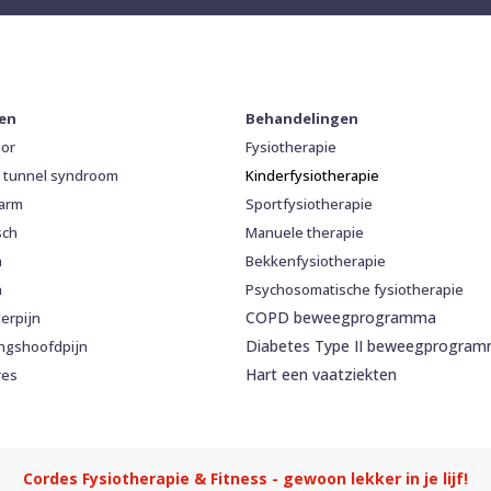
ten
Behandelingen
oor
Fysiotherapie
l tunnel syndroom
Kinderfysiotherapie
arm
Sportfysiotherapie
sch
Manuele therapie
n
Bekkenfysiotherapie
n
Psychosomatische fysiotherapie
COPD beweegprogramma
erpijn
Diabetes Type II beweegprogra
ngshoofdpijn
Hart een vaatziekten
res
Cordes Fysiotherapie & Fitness - gewoon lekker in je lijf!