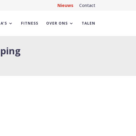
Nieuws
Contact
A’S
FITNESS
OVER ONS
TALEN
aping