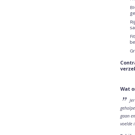
BI
ge
ma in Leiden is geschikt voor
Ri
an 65 jaar en ouder met een verhoogd
sa
 is vooral geschikt voor ouderen die al
Fi
n wordt uitgevoerd door gespecialiseerde
be
s;...
Gr
Contr
verzek
Wat o
Je
 passen wij vooral toe na beroerte en
geholpe
hade. Shockwave is in Leiden beschikbaar
gaan en
reef 1 en Bachstraat 117 en wij werken
voelde 
revaliedatie als aanvulling op medicinale