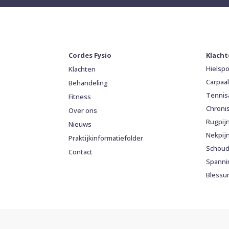
Cordes Fysio
Klach
Hielsp
Klachten
Carpaa
Behandeling
Tennis
Fitness
Chroni
Over ons
Rugpij
Nieuws
Nekpij
Praktijkinformatiefolder
Schoud
Contact
Spanni
Blessu