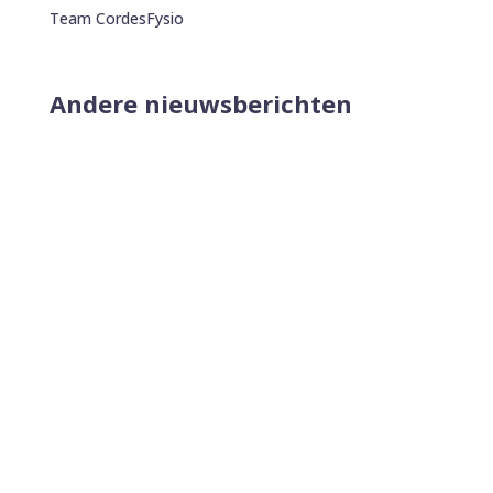
Team CordesFysio
Andere nieuwsberichten
Heb jij zin om op een leuke manier in
beweging te komen?Vanaf nu starten we
elke maandag met een nieuwe les bij ons
in de praktijk: dansfitness. Denk aan het
gevoel van Nederland in Beweging, maar
dan met een vleugje muziek, gezelligheid
en natuurlijk onder...